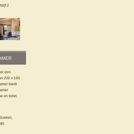
blijf 2
AMER
mer een
an 200 x 160
amer biedt
kamer
 en toilet,
ddoeken,
tis