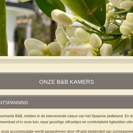
ONZE B&B KAMERS
ONTSPANNING
charmante B&B, midden in de betoverende natuur van het Spaanse platteland. En da
zwembad of in onze tuin, waar gezellige zithoekjes en comfortabele ligbedden uitn
, onze accommodatie wordt aangedreven door off-grid elektriciteit van zonnepanel