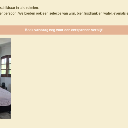
schikbaar in alle ruimten.
per persoon. We bieden ook een selectie van wijn, bier, frisdrank en water, evenals
Boek vandaag nog voor een ontspannen verblijf!