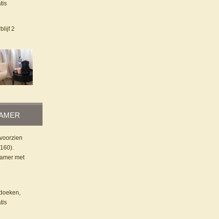
tis
blijf 2
KAMER
voorzien
160).
kamer met
ddoeken,
tis