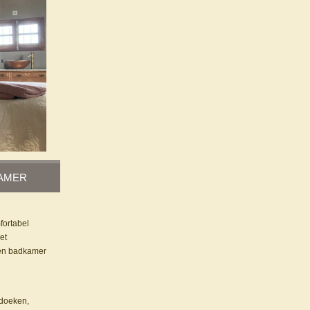
AMER
ortabel
et
gen badkamer
ddoeken,